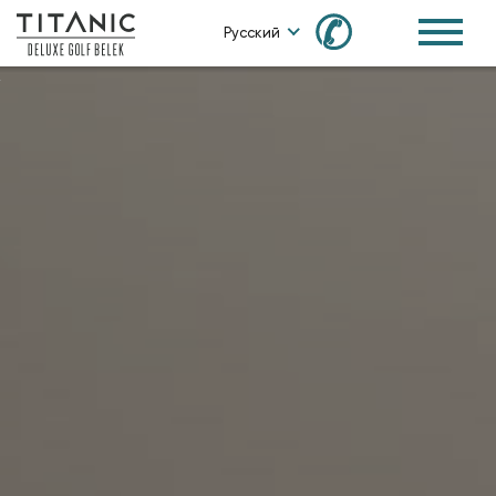
✆
Русский