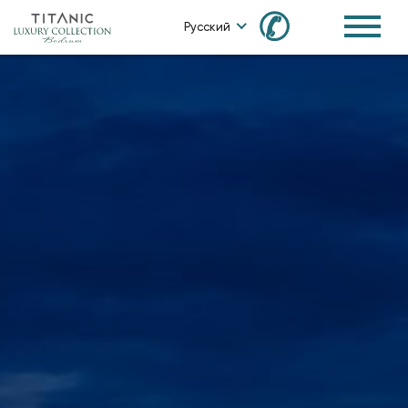
✆
Русский