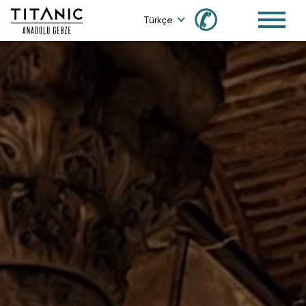
✆
Türkçe