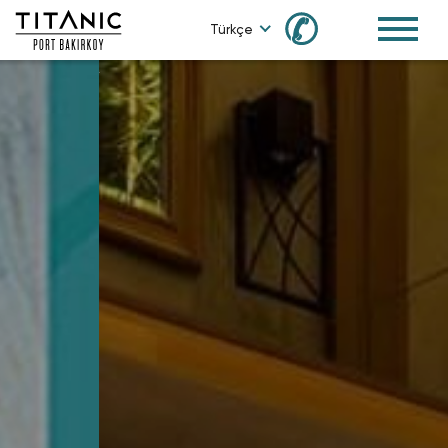
✆
Türkçe