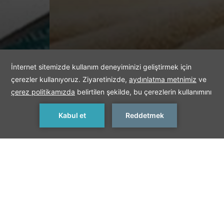
REZERVASYON YAP
< Bir Önceki Spa
Bir Sonraki Spa >
BEFINE SPA HEDİYE
KARTI
Sevdiklerinize özel bir hediye… BeFine Spa Hediye Kartı ile
sevdiklerinize unutamayacakları bir deneyim hediye