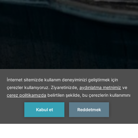
REZERVASYON YAP
< < Önceki
Sonraki > >