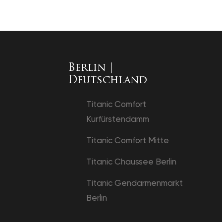
Berlin |
Deutschland
Titanic Comfort
Kurfürstendamm
Titanic Comfort Mitte
Titanic Chaussee Berlin
Titanic Gendarmenmarkt
Berlin