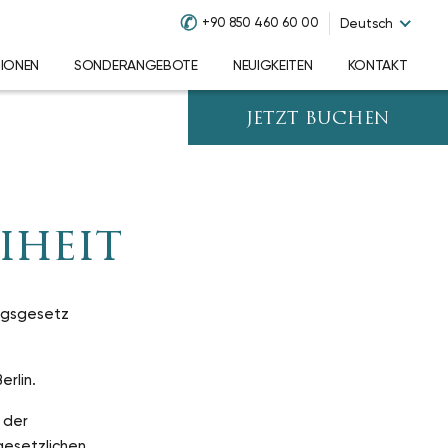
✆
+90 850 460 60 00
Deutsch
TIONEN
SONDERANGEBOTE
NEUIGKEITEN
KONTAKT
JETZT BUCHEN
iheit
ungsgesetz
erlin.
 der
gesetzlichen