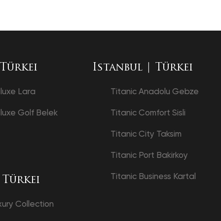
 Türkei
Istanbul | Türkei
eluxe Lara
Titanic Anadolu Gebze
luxe Golf Belek
Titanic Comfort Sisli
Titanic City Taksim
Titanic Port Bakirkoy
Titanic Business Kartal
 Türkei
xury Collection