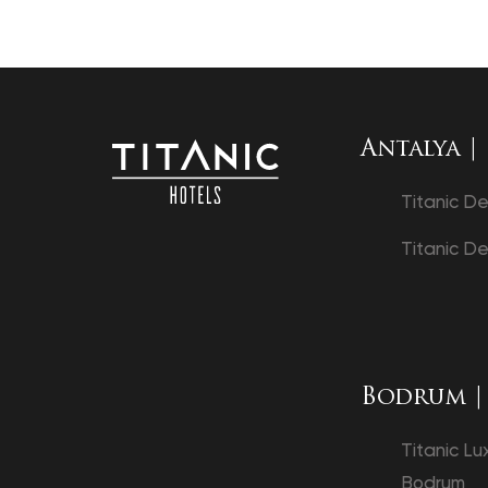
Antalya |
Titanic D
Titanic De
Bodrum |
Titanic Lu
Bodrum