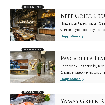
ПО ЖЕЛАНИЮ
Beef Grill Cl
Наш новый ресторан Стей
уникальную трапезу в эле
Подробнее
ПО ЖЕЛАНИЮ
Pascarella It
Ресторан Pascarella, в 
блюда и свежие макароны
итальянской кухни
Подробнее
ПО ЖЕЛАНИЮ
Yamas Greek R