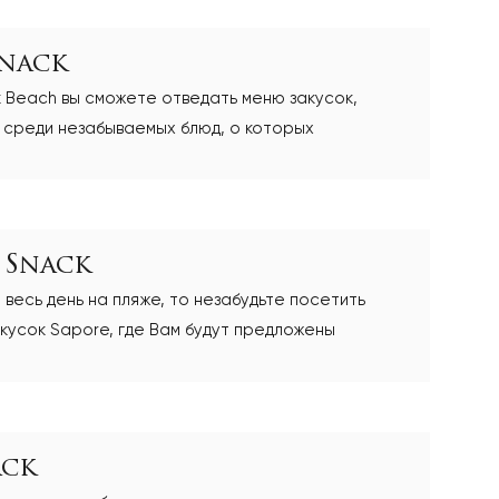
Snack
k Beach вы сможете отведать меню закусок,
 среди незабываемых блюд, о которых
лей Titanic
n Snack
весь день на пляже, то незабудьте посетить
кусок Sapore, где Вам будут предложены
ор блюд средиземноморской кухни
ack