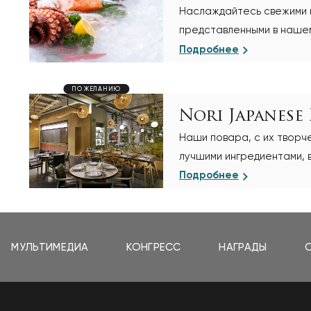
Наслаждайтесь свежими 
представленными в нашем
ресторане Yamas
Подробнее
ПО ЖЕЛАНИЮ
Nori Japanese
Наши повара, с их творч
лучшими ингредиентами, в
Подробнее
МУЛЬТИМЕДИА
КОНГРЕСС
НАГРАДЫ