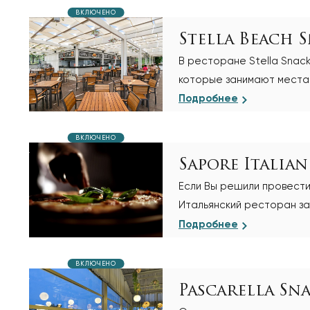
ВКЛЮЧЕНО
Stella Beach 
В ресторане Stella Snac
которые занимают места
много говорят в сети оте
Подробнее
ВКЛЮЧЕНО
Sapore Italia
Если Вы решили провести 
Итальянский ресторан за
различные закуски и выб
Подробнее
ВКЛЮЧЕНО
Pascarella Sn