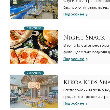
Окунитесь в привлекател
быстрого питания, предст
Подробнее
ВКЛЮЧЕНО
Night Snack
Этот à la carte рестора
фуда, идеально подходящ
насыщающего утреннего
Подробнее
ВКЛЮЧЕНО
Kikoa Kids Sn
Расположенный прямо внут
предлагает яркое и игри
для маленьких гостей
Подробнее