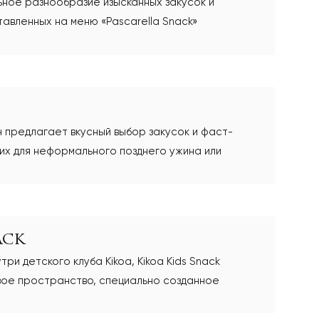
ьное разнообразие изысканных закусок и
авленных на меню «Pascarella Snack»
н предлагает вкусный выбор закусок и фаст-
их для неформального позднего ужина или
 перекуса
ack
ри детского клуба Kikoa, Kikoa Kids Snack
вое пространство, специально созданное