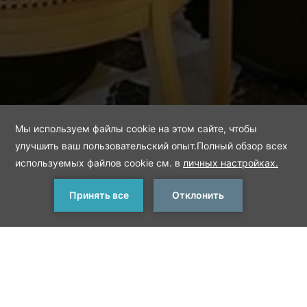
ЗАБРОНИРОВАТЬ
< Предыдущий ресторан
Следующий ресторан >
Pascarella Italian
Restaurant