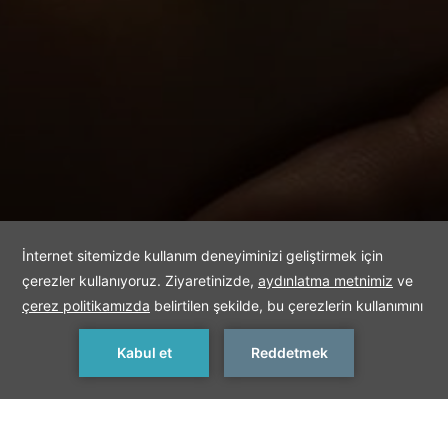
REZERVASYON YAP
< Önceki Teklif
Sonraki Teklif >