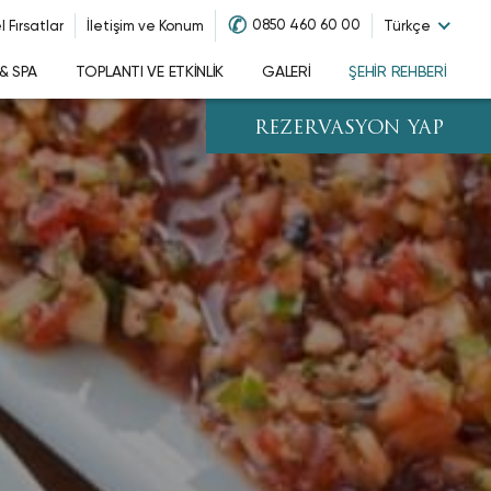
✆
0850 460 60 00
 Fırsatlar
İletişim ve Konum
Türkçe
& SPA
TOPLANTI VE ETKINLIK
GALERI
ŞEHIR REHBERI
REZERVASYON YAP