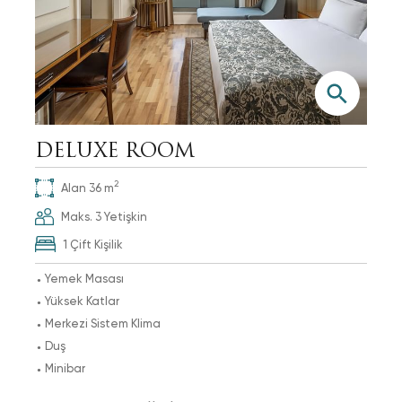
DELUXE ROOM
2
Alan
36
m
Maks.
3
Yetişkin
1 Çift Kişilik
Yemek Masası
Yüksek Katlar
Merkezi Sistem Klima
Duş
Minibar