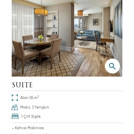
SUITE
2
Alan
55
m
Maks.
3
Yetişkin
1 Çift Kişilik
Kahve Makinası