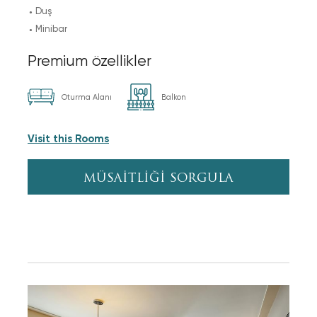
Duş
Minibar
Premium özellikler
Oturma Alanı
Balkon
Visit this Rooms
MÜSAİTLİĞİ SORGULA