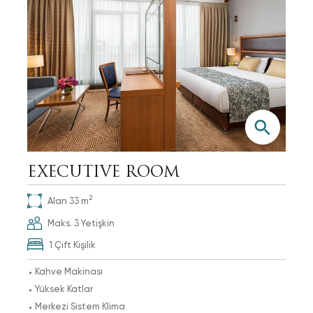
EXECUTIVE ROOM
2
Alan
33
m
Maks.
3
Yetişkin
1 Çift Kişilik
Kahve Makinası
Yüksek Katlar
Merkezi Sistem Klima