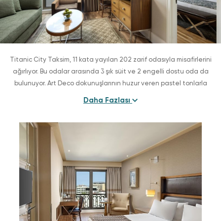
Titanic City Taksim, 11 kata yayılan 202 zarif odasıyla misafirlerini
ağırlıyor. Bu odalar arasında 3 şık süit ve 2 engelli dostu oda da
bulunuyor. Art Deco dokunuşlarının huzur veren pastel tonlarla
buluştuğu odalar, İstanbul’un kalbinde şık ve dingin bir konaklama
Daha Fazlası
deneyimi sunuyor. Şehrin yoğun temposundan uzaklaşıp yeniden
enerji toplamak için mükemmel bir kaçış noktası.