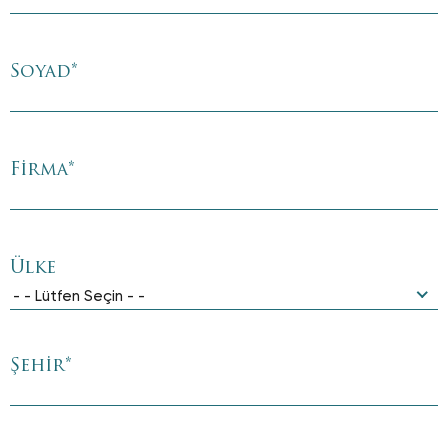
Soyad
*
Firma
*
Ülke
- - Lütfen Seçin - -
Şehir
*