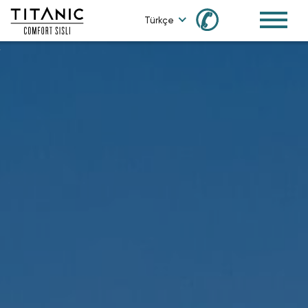
✆
Türkçe