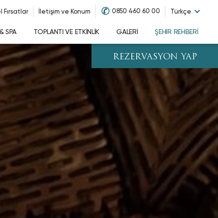
✆
0850 460 60 00
 Fırsatlar
İletişim ve Konum
Türkçe
& SPA
TOPLANTI VE ETKINLIK
GALERI
ŞEHIR REHBERI
REZERVASYON YAP