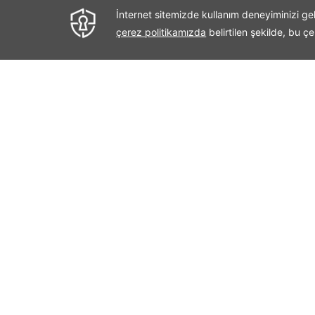
< < Önceki
Yerebatan 
Binbirdire
Kaynaklara göre Binbirdirek Sarnici 4. 
Filoksenus (Philoxenus), Yerebatan Sarnı
I.Justinianus tarafından sarayın su ihtiyac
Yerebatan Sarnıcı'nda her biri 9 metre 
bulunmaktadır. Tarihi Yarımada’nın ortası