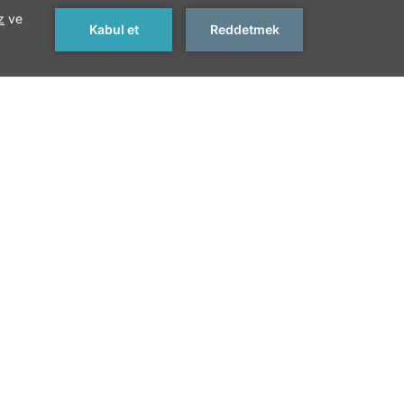
Sonraki > >
M
 212 522 12 59