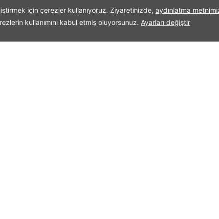
ve
İLETIŞI
k
Telefon:
+90
yyda İmparator I.Constantinus
cı ise 542 yılında Bizans İmparatoru
ını karşılamak için yaptırılmış.
yüksekliğinde 336 sütun
ndaki iki sarnıcın da dilden dile