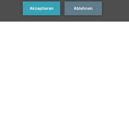
JETZT BUCHEN
< Vorherige
Nächste Sehenswürdigkeit
Sehenswürdigkeit
>
Schnitzel
Die traditionelle Schnitzel genießt internationale Berühmtheit
und ist bei Kindern und Erwachsenen auf der ganzen Welt
beliebt. Es ist erwähnenswert, dass dieses knusprige panierte
Filet, in der Regel aus Schwein, Huhn oder Rind, mit Kartoffeln
ursprünglich aus Wien stammt, aber man kann immer noch
großartige Versionen in der deutschen Hauptstadt finden.