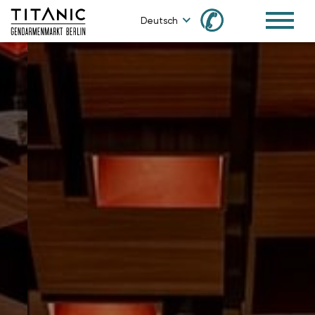
✆
Deutsch