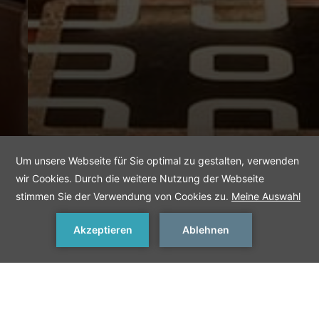
JETZT BUCHEN
< Vorheriges
Nächstes >
The Main Restaurant