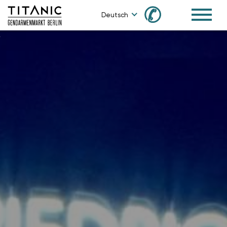
✆
Deutsch