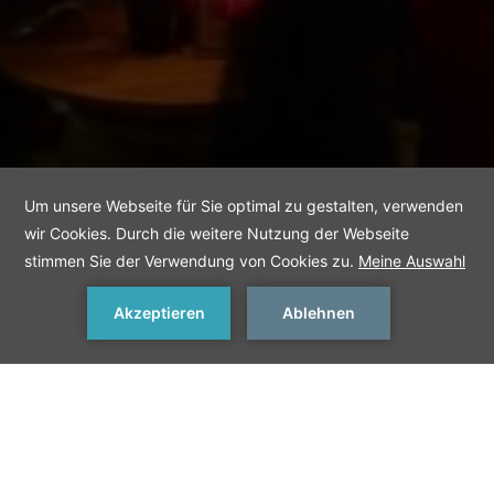
JETZT BUCHEN
< Vorherige
Nächste Sehenswürdigkeit
Sehenswürdigkeit
>
Weihnachtsmärkte