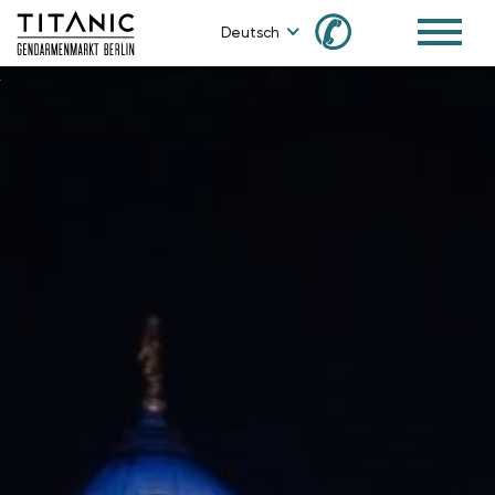
✆
Deutsch