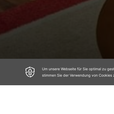
Titanic Sui
< Voheriges Zimmer