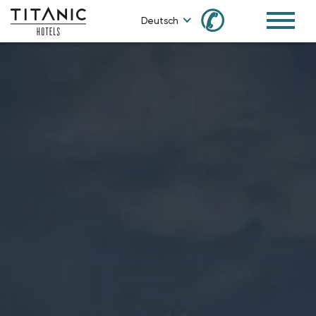
✆
Deutsch