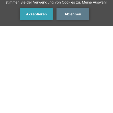
JETZT BUCHEN
< Vorheriges
Nächstes >
Willkommen in
Istanbul
Istanbul, die bekannteste Stadt der Türkei,
erstreckt sich über beide Seiten des Bosporus
und verbindet Asien und Europa. Damit ist es
die einzige Metropole der Welt auf zwei
Mehr Anzeigen
Kontinenten. Beeindruckende Architektur,
historische Stätten, Restaurants,
Einkaufsmöglichkeiten, Nachtleben und
exotische Atmosphäre machen Istanbul zu
einem der besten Reiseziele der Welt.