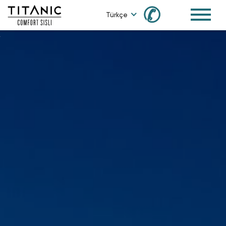
✆
Türkçe