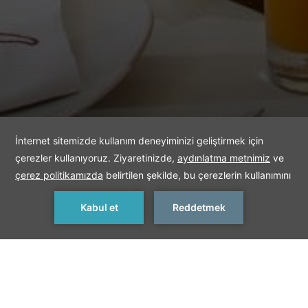
REZERVASYON YAP
< Önceki Restoran
Sonraki Restoran >
THE CLUB BREAKFAST