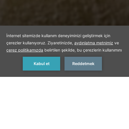
REZERVASYON YAP
< Önceki
Sonraki >
Türk Lokumu
Ana maddelerini su, şeker ve nişastanın oluşturduğu lokum
geçmişten günümüze popülerliğini korumuştur. Fıstıklı, güllü,
cevizli, kakaolu gibi çeşitleri de vardır. İlk kez tadanlar için