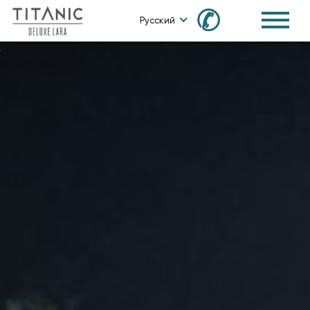
✆
Русский