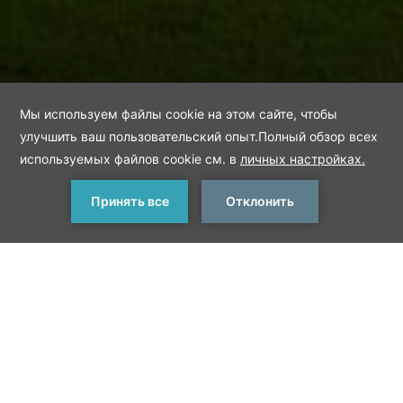
ЗАБРОНИРОВАТЬ
< Предыдущий
Следующее впечатление
впечатление
>
СПОРТ
Отель Titanic Deluxe Lara, в котором можно заняться
всевозможными водными, наземными и природными видами
спорта, помимо футбола, баскетбола и волейбола предлагает