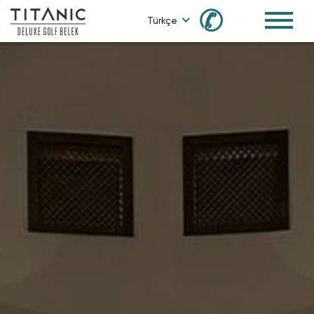
✆
Türkçe