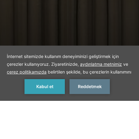
REZERVASYON YAP
< Önceki Hizmet
Sonraki Hizmet >
Dinlenme Odaları
BeFine Spa’da mükemmel bir hamam keyfinden sonra yıldız
şeklinde özel süs havuzunun bulunduğu, Osmanlı oryantalist