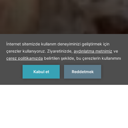
REZERVASYON YAP
< Önceki Hizmet
Sonraki Hizmet >
SPA MENÜLERİ
Lüks spa hizmetleri menülerimize göz atın, en kaliteli spa
ürünlerini en etkili bakım yöntemleriyle birlikte sunuyoruz.