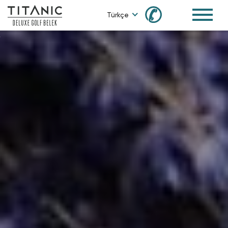
✆
Türkçe