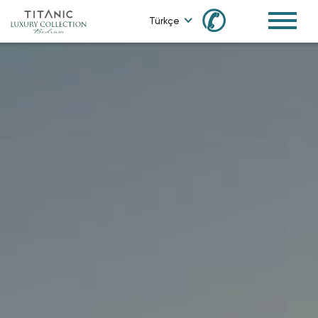
✆
Türkçe