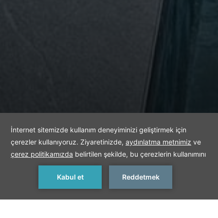
SWIM-UP FAMILY
SUITE
REZERVASYON YAP
< Önceki Oda
Sonraki Oda >