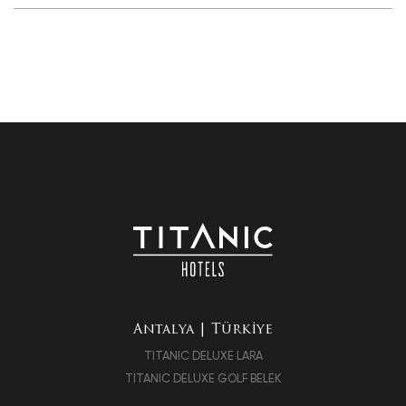
Telefon:
+90 242 352 02 02
Kadriye Mah. Canada Cad. 32 K Serik/Antalya /
Antalya
E-posta:
deluxe.lara@titanic-hotels.com
HARITAYI GÖSTER
Antalya
Telefon:
+90 242 710 44 44
E-posta:
deluxegolf.belek@titanic-hotels.com
HARITAYI GÖSTER
HARITAYI GÖSTER
Antalya | Türkiye
TITANIC DELUXE LARA
TITANIC DELUXE GOLF BELEK