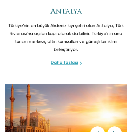
geçirmenin tam sırası. Emin olun ki bizimle konakladığınızda
Antalya
konfor ve kaliteli servisi bir arada bulacaksınız.
Türkiye'nin en büyük Akdeniz kıyı şehri olan Antalya, Türk
Rivierası'na açılan kapı olarak da bilinir. Türkiye'nin ana
turizm merkezi, altın kumsalları ve güneşli bir iklimi
birleştiriyor.
Daha fazlası