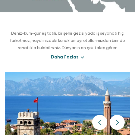
Deniz-kum-güneş tatili, bir şehir gezisi yada iş seyahati hiç
farketmez, hayalinizdeki konaklamayı otellerimizden birinde
rahatlıkla bulabilirsiniz. Dünyanın en çok talep gören
lokasyonlarından olan Antalya, İstanbul, Bodrum, Berlin ve şimdi
Daha Fazlası
Şarm El-Şeyh'deki tesisleriyle Titanic Hotels, seyahatlerinizde
evinizin konforunu aratmayacaktır.
Antalya ve Bodrum'un altın sarısı kumsallarından, Şarm El-Şeyh'in
büyüleyici su altı zenginliklerine, İstanbul'un görkemli tarihi
dokusuna ve büyüleyici Berlin'e uzanan otel portföyümüz,
seyahatinizi zevkli hale getirmek için gerekli olan tüm hizmetleri
ve ince düşünülmüş ayrıntıları sunuyor. İster birkaç günlük kısa bir
konaklama, ister uzun bir yılın sonunda hak edilmiş tatil için
olsun, otellerimizden biri mutlaka ihtiyacınıza cevap verecektir.
Eğer gideceğiniz destinasyon belli ise, otellerimizi gözden