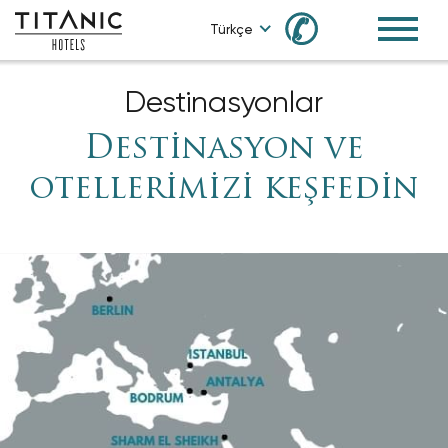
✆
Türkçe
Destinasyonlar
Destinasyon ve
otellerimizi keşfedin