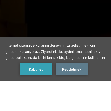
REZERVASYON YAP
< Bir Önceki Spa
Bir Sonraki Spa >
SPA Süit
Kendinizi özel hissettirecek ayrıcalıklı bir Spa deneyimi için özel
saunası, buhar odası, hamam ve dinlenme alanı ile bütün