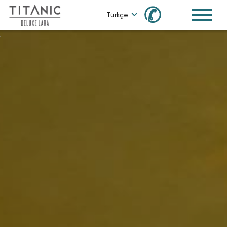
✆
Türkçe