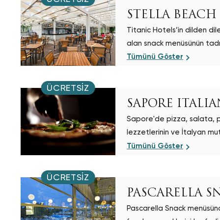
STELLA BEACH
Titanic Hotels’in dilden d
alan snack menüsünün tadın
Tümünü Göster
ÜCRETSIZ
SAPORE ITALI
Sapore'de pizza, salata, pa
lezzetlerinin ve İtalyan mut
Tümünü Göster
ÜCRETSIZ
PASCARELLA S
Pascarella Snack menüsünde 