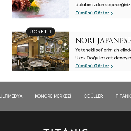
dolabımızdan seçeceğiniz gü
Tümünü Göster
ÜCRETLI
NORİ JAPANES
Yetenekli şeflerimizin elind
Uzak Doğu lezzet deneyim
Tümünü Göster
ULTIMEDYA
KONGRE MERKEZİ
ÖDÜLLER
TITANI