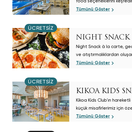
food seçeneklerini keşfedi
Tümünü Göster
ÜCRETSIZ
NIGHT SNACK
Night Snack à la carte, ge
ve atıştırmalıklardan oluşa
Tümünü Göster
ÜCRETSIZ
KIKOA KIDS S
Kikoa Kids Club'ın hareketl
küçük misafirlerimiz için öz
ortam
Tümünü Göster