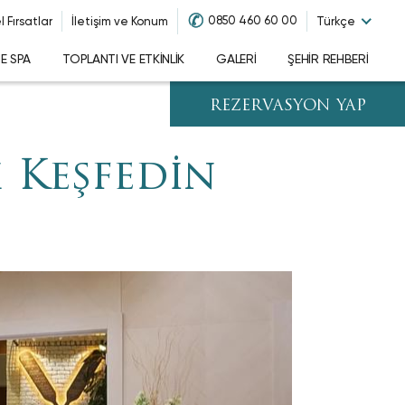
✆
0850 460 60 00
 Fırsatlar
İletişim ve Konum
Türkçe
NE SPA
TOPLANTI VE ETKINLIK
GALERI
ŞEHIR REHBERI
REZERVASYON YAP
ı Keşfedin