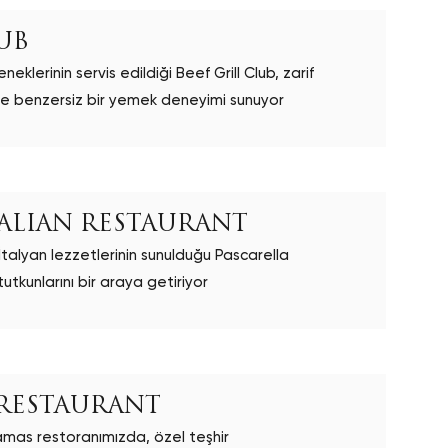
UB
klerinin servis edildiği Beef Grill Club, zarif
rde benzersiz bir yemek deneyimi sunuyor
TALIAN RESTAURANT
İtalyan lezzetlerinin sunulduğu Pascarella
utkunlarını bir araya getiriyor
 RESTAURANT
amas restoranımızda, özel teşhir