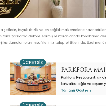
eflerin, büyük titizlik ve en sağlıklı malzemelerle hazırladıkla
ın farklı tarzlarda dekore edilmiş restoranlarında konaklama den
ji kısıtlamaları olan misafirlerimiz talep ettiklerinde, özel menü
ÜCRETSIZ
PARKFORA MA
Parkfora Restaurant, şık d
kahvaltısı, öğle ve akşam y
vermektedir
Tümünü Göster
ÜCRETSIZ