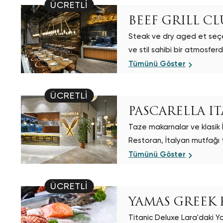
ÜCRETLI
BEEF GRILL CL
Steak ve dry aged et seçene
ve stil sahibi bir atmosfe
Tümünü Göster
ÜCRETLI
PASCARELLA I
Taze makarnalar ve klasik 
Restoran, İtalyan mutfağı t
Tümünü Göster
ÜCRETLI
YAMAS GREEK
Titanic Deluxe Lara'daki Y