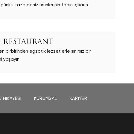
nlük taze deniz ürünlerinin tadını çıkarın.
E RESTAURANT
en birbirinden egzotik lezzetlerle sınırsız bir
i yaşayın
C HIKAYESI
KURUMSAL
KARIYER