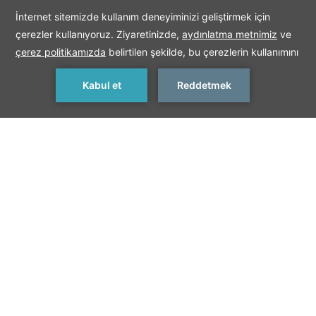
REZERVASYON YAP
< Önceki
Sonraki >
Rhodiapolis Antik
Kenti
Antalya’nın Kumluca ilçesi, Sarıcasu Köyü yakınında bir tepe
üzerinde yer alan Rhodiapolis, isminden dolayı Rodoslular’ın
kurduğu
bir şehir olarak kabul edilir. Çok yakınında bulunan Gagai,
Phaselis, Korydalla ve Olympos gibi bölgedeki pek az Rodos
kolonis inden birisidir. Theopompos’un belirttiğine göre