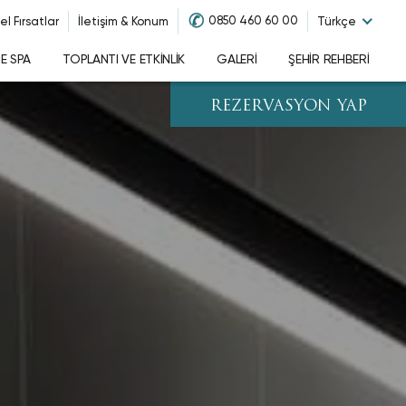
✆
0850 460 60 00
el Fırsatlar
İletişim & Konum
Türkçe
NE SPA
TOPLANTI VE ETKINLIK
GALERI
ŞEHIR REHBERI
REZERVASYON YAP