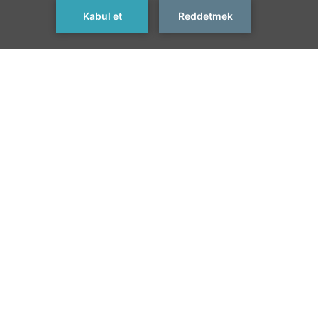
REZERVASYON YAP
< Önceki Destinasyon
Sonraki Destinasyon >
Destinasyon:
Yılbaşı