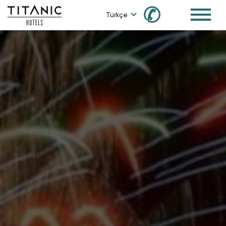
✆
Türkçe